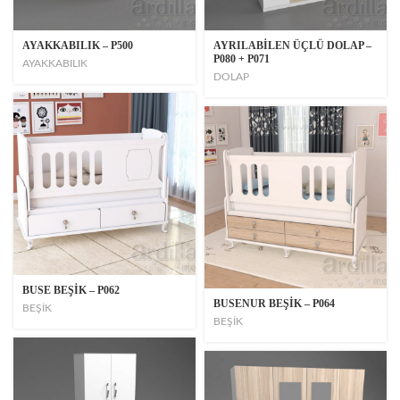
AYAKKABILIK – P500
AYRILABİLEN ÜÇLÜ DOLAP –
P080 + P071
AYAKKABILIK
DOLAP
BUSE BEŞİK – P062
BUSENUR BEŞİK – P064
BEŞİK
BEŞİK