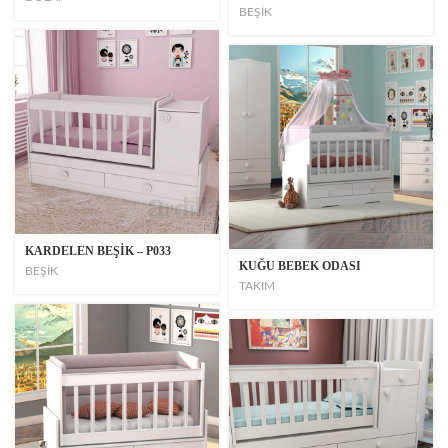
BEŞİK
KARDELEN BEŞİK – P033
KUĞU BEBEK ODASI
BEŞİK
TAKIM