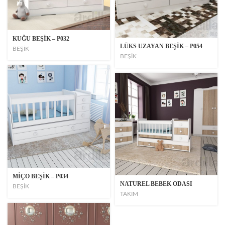
KUĞU BEŞİK – P032
LÜKS UZAYAN BEŞİK – P054
BEŞİK
BEŞİK
MİÇO BEŞİK – P034
NATUREL BEBEK ODASI
BEŞİK
TAKIM